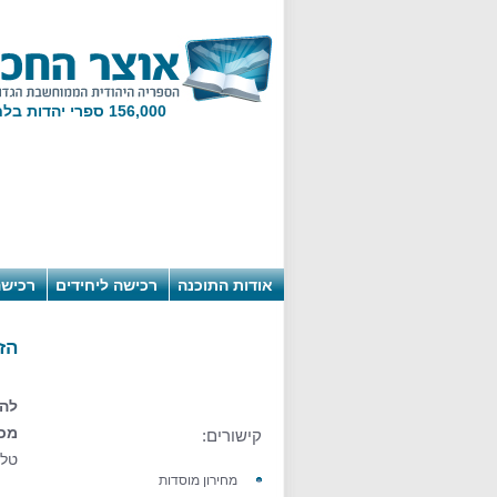
156,000 ספרי יהדות בלחיצת מקש!
אודות התוכנה
רכישה ליחידים
רכישה
הז
להז
מכי
קישורים:
טל': 6078
מחירון מוסדות