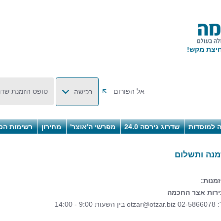
אל הפורום
טופס הזמנת שדר
רכישה
 למוסדות
שדרוג גירסה 24.0
מפרשי ה'אוצר'
מחירון
רשימות הס
מנה ותשלום
מנות:
רות אצר החכמה
02-586
otzar@otzar.biz
בין השעות 9:00 - 14:00