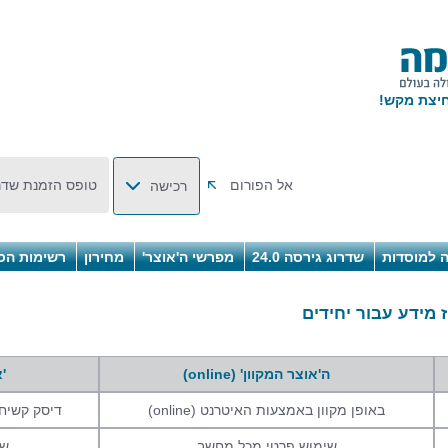
אל הפורום
טופס הזמנת שדר
רכישה
 למוסדות
שדרוג גירסה 24.0
מפרשי ה'אוצר'
מחירון
רשימות הס
ה'אוצר המקוון' (online)
'
באופן מקוון באמצעות האיטרנט (online)
דיסק קשיח 
שימוש פרטי מכל מחשב
שי