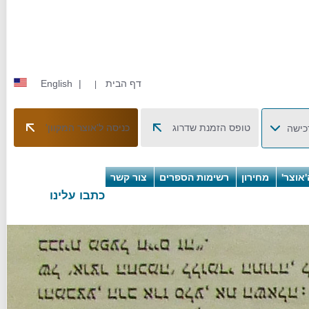
דף הבית
|
English
|
טופס הזמנת שדרוג
כניסה ל'אוצר המקוון'
כישה
אוצר'
מחירון
רשימות הספרים
צור קשר
כתבו עלינו